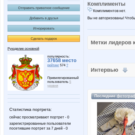
Комплименты
Отправить приватное сообщение
Комплиментов нет.
Вы не авторизованы! Чтоб
Добавить в друзья
Игнорировать
Сделать подарок
Метки лидеров
Рукоделие основной
популярность:
37658 место
рейтинг
574
?
Интервью
Привилегированный
пользователь
5
уровня
Последние
фотогра
Статистика портрета:
сейчас просматривают портрет - 0
зарегистрированные пользователи
посетившие портрет за 7 дней - 0